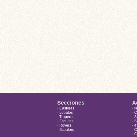
Secciones
A
· Castores
· 
· Lobatos
· 
· Troperos
· 
· Escultas
· S
· Rovers
· 4
· Scouters
· 
· 