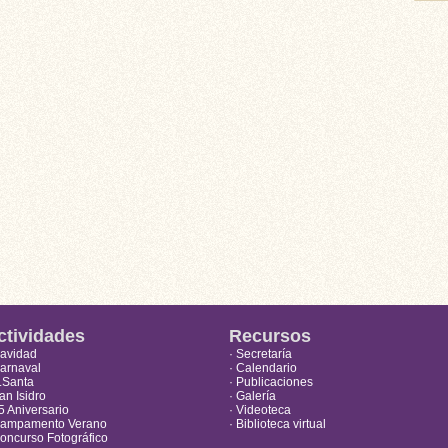
ctividades
Recursos
Navidad
· Secretaría
Carnaval
· Calendario
S.Santa
· Publicaciones
an Isidro
· Galería
5 Aniversario
· Videoteca
Campamento Verano
· Biblioteca virtual
Concurso Fotográfico