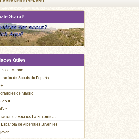
CAMPAMENTO VERANO
azte Scout!
aces útiles
uts del Mundo
eración de Scouts de España
DE
loradores de Madrid
 Scout
alNet
iación de Vecinos La Fraternidad
 Española de Albergues Juveniles
rjoven