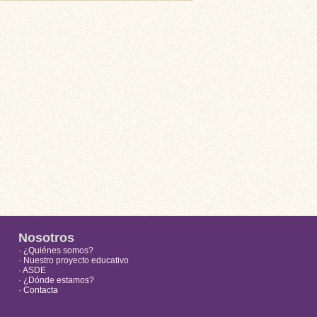
Nosotros
· ¿Quiénes somos?
· Nuestro proyecto educativo
· ASDE
· ¿Dónde estamos?
· Contacta