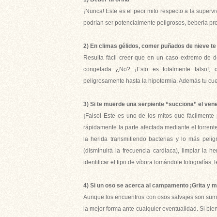
¡Nunca! Este es el peor mito respecto a la superviv
podrían ser potencialmente peligrosos, beberla pr
2) En climas gélidos, comer puñados de nieve te
Resulta fácil creer que en un caso extremo de de
congelada ¿No? ¡Esto es totalmente falso!, 
peligrosamente hasta la hipotermia. Además tu cu
3) Si te muerde una serpiente “succiona” el ven
¡Falso! Este es uno de los mitos que fácilmente 
rápidamente la parte afectada mediante el torrente
la herida transmitiendo bacterias y lo más pel
(disminuirá la frecuencia cardiaca), limpiar la h
identificar el tipo de víbora tomándole fotografías, 
4) Si un oso se acerca al campamento ¡Grita y 
Aunque los encuentros con osos salvajes son sum
la mejor forma ante cualquier eventualidad. Si bie