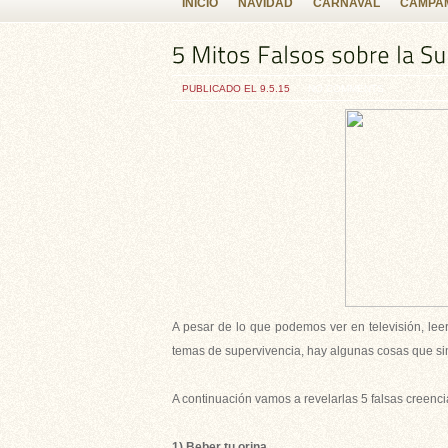
INICIO
NAVIDAD
CARNAVAL
CAMPAM
PUBLICADO EL 9.5.15
NO COMMENTS
A pesar de lo que podemos ver en televisión, le
temas de supervivencia, hay algunas cosas que sim
A continuación vamos a revelarlas 5 falsas creenci
1) Beber tu orina