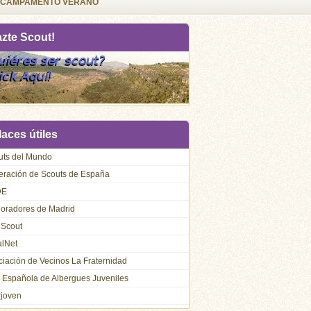
CAMPAMENTO VERANO
azte Scout!
aces útiles
uts del Mundo
eración de Scouts de España
DE
loradores de Madrid
 Scout
alNet
iación de Vecinos La Fraternidad
 Española de Albergues Juveniles
rjoven