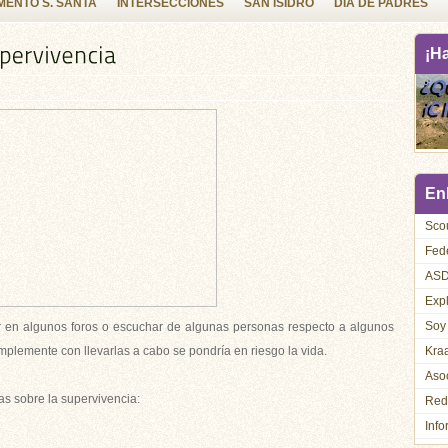
ENTO S. SANTA
INTERSECCIONES
SAN ISIDRO
DIA DE PADRES
¡H
Enl
Sco
Fed
AS
Exp
Soy
er en algunos foros o escuchar de algunas personas respecto a algunos
plemente con llevarlas a cabo se pondría en riesgo la vida.
Kra
Asoc
as sobre la supervivencia:
Red
Info