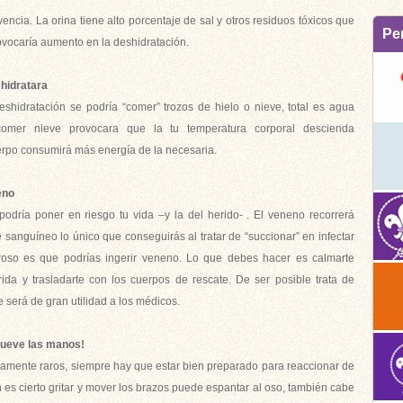
encia. La orina tiene alto porcentaje de sal y otros residuos tóxicos que
Pe
ovocaría aumento en la deshidratación.
 hidratara
shidratación se podría “comer” trozos de hielo o nieve, total es agua
comer nieve provocara que la tu temperatura corporal descienda
erpo consumirá más energía de la necesaria.
eno
podría poner en riesgo tu vida –y la del herido- . El veneno recorrerá
 sanguíneo lo único que conseguirás al tratar de “succionar” en infectar
igroso es que podrías ingerir veneno. Lo que debes hacer es calmarte
erida y trasladarte con los cuerpos de rescate. De ser posible trata de
le será de gran utilidad a los médicos.
mueve las manos!
amente raros, siempre hay que estar bien preparado para reaccionar de
n es cierto gritar y mover los brazos puede espantar al oso, también cabe