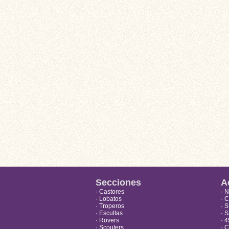
Secciones
A
· Castores
· 
· Lobatos
· 
· Troperos
· 
· Escultas
· S
· Rovers
· 4
· Scouters
· 