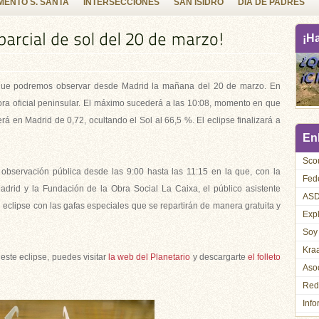
ENTO S. SANTA
INTERSECCIONES
SAN ISIDRO
DIA DE PADRES
¡H
ol que podremos observar desde Madrid la mañana del 20 de marzo. En
ora oficial peninsular. El máximo sucederá a las 10:08, momento en que
erá en Madrid de 0,72, ocultando el Sol al 66,5 %. El eclipse finalizará a
Enl
Sco
 observación pública desde las 9:00 hasta las 11:15 en la que, con la
Fed
drid y la Fundación de la Obra Social La Caixa, el público asistente
AS
 eclipse con las gafas especiales que se repartirán de manera gratuita y
Exp
Soy
Kra
este eclipse, puedes visitar
la web del Planetario
y descargarte
el folleto
Asoc
Red
Info