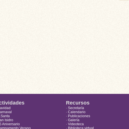
ctividades
Recursos
Navidad
· Secretaría
Carnaval
· Calendario
S.Santa
· Publicaciones
an Isidro
· Galería
5 Aniversario
· Videoteca
Campamento Verano
· Biblioteca virtual