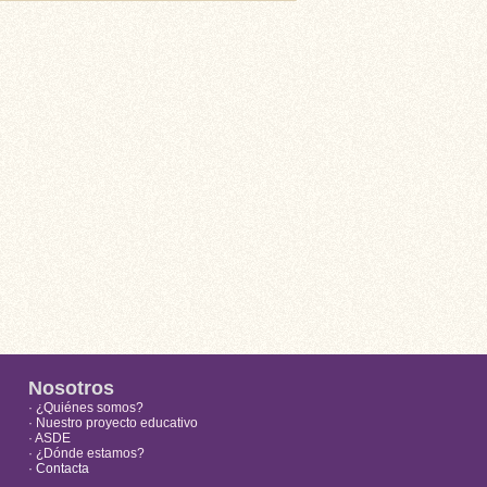
Nosotros
· ¿Quiénes somos?
· Nuestro proyecto educativo
· ASDE
· ¿Dónde estamos?
· Contacta