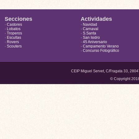
Secciones
Actividades
· Castores
· Navidad
· Lobatos
· Carnaval
· Troperos
· S.Santa
· Escultas
· San Isidro
· Rovers
· 45 Aniversario
· Scouters
· Campamento Verano
· Concurso Fotográfico
CEIP Miguel Servet, C/Fragata 33, 280
© Copyright 201