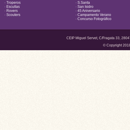
· Troperos
· S.Santa
· Escultas
· San Isidro
· Rovers
· 45 Aniversario
· Scouters
· Campamento Verano
· Concurso Fotográfico
CEIP Miguel Servet, C/Fragata 33, 280
© Copyright 201