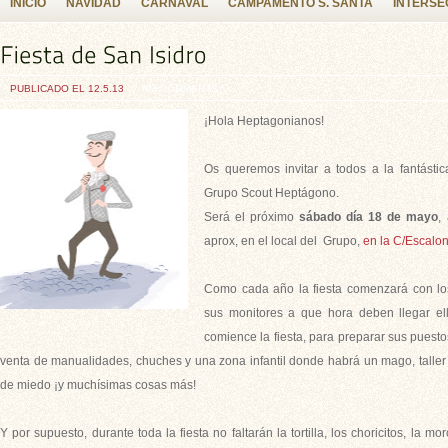
INICIO
NAVIDAD
CARNAVAL
CAMPAMENTO S. SANTA
INTERSE
PUBLICADO EL 12.5.13
NO COMMENTS
¡Hola Heptagonianos!
Os queremos invitar a todos a la fantásti
Grupo Scout Heptágono.
Será el próximo
sábado día 18 de mayo
,
aprox, en el local del Grupo,
en la C/Escaloni
Como cada año la fiesta comenzará con lo
sus monitores a que hora deben llegar el
comience la fiesta, para preparar sus puest
venta de manualidades, chuches y una zona infantil donde habrá un mago, taller d
de miedo ¡y muchísimas cosas más!
Y por supuesto, durante toda la fiesta no faltarán la tortilla, los choricitos, la morc