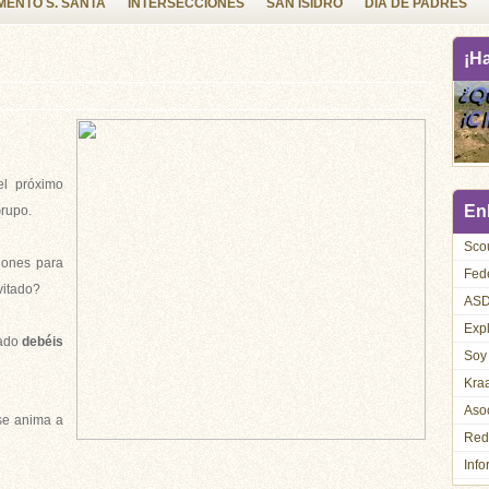
ENTO S. SANTA
INTERSECCIONES
SAN ISIDRO
DIA DE PADRES
¡H
el próximo
Enl
Grupo.
Sco
ciones para
Fed
vitado?
AS
Exp
tado
debéis
Soy
Kra
Asoc
se anima a
Red
Info