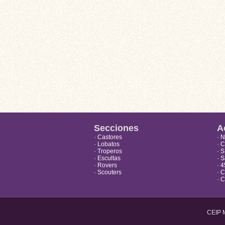
Secciones
A
· Castores
· 
· Lobatos
· 
· Troperos
· 
· Escultas
· S
· Rovers
· 4
· Scouters
· 
· 
CEIP M