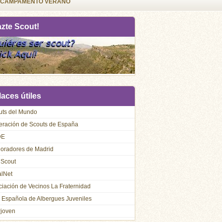
CAMPAMENTO VERANO
azte Scout!
aces útiles
uts del Mundo
eración de Scouts de España
DE
loradores de Madrid
 Scout
alNet
iación de Vecinos La Fraternidad
 Española de Albergues Juveniles
rjoven