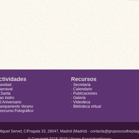
ctividades
Recursos
Navidad
· Secretaría
Carnaval
· Calendario
S.Santa
· Publicaciones
an Isidro
· Galería
5 Aniversario
· Videoteca
Campamento Verano
· Biblioteca virtual
Concurso Fotográfico
iguel Servet, C/Fragata 33, 28047, Madrid (Madrid) - contacta@gruposcouthepta