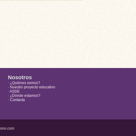
Nosotros
· ¿Quiénes somos?
· Nuestro proyecto educativo
· ASDE
· ¿Dónde estamos?
· Contacta
gono.com